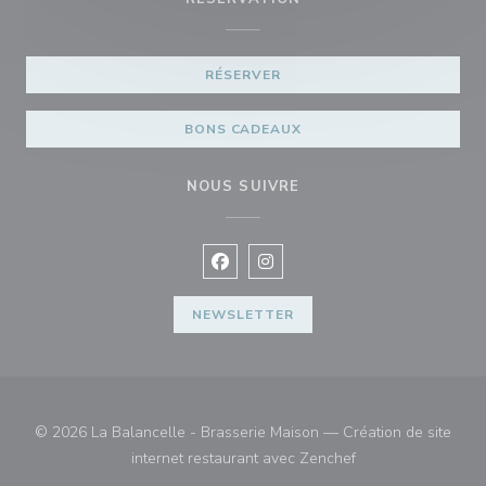
RÉSERVER
BONS CADEAUX
NOUS SUIVRE
Facebook ((ouvre une nouvelle fenê
Instagram ((ouvre une nouvell
NEWSLETTER
© 2026 La Balancelle - Brasserie Maison — Création de site
((ouvre une nouvell
internet restaurant avec
Zenchef