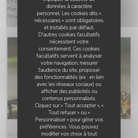
👉 Ramenez vos amis, vos voisins, vos collègues…
données à caractère
Plus on est de fous, plus on bluffe !
personnel. Les cookies dits «
On a hâte de partager la table avec vous ! 🎉
nécessaires » sont obligatoires
et installés par défaut.
D'autres cookies facultatifs
nécessitent votre
consentement. Ces cookies
facultatifs servent à analyser
votre navigation, mesurer
l'audience du site, proposer
des fonctionnalités (ex : en lien
avec les réseaux sociaux) ou
afficher des publicités ou
contenus personnalisés.
Cliquez sur « Tout accepter », «
Tout refuser » ou «
Personnaliser » pour gérer vos
préférences. Vous pouvez
modifier vos choix à tout
DU 13/05/2026 AU 30/09/2026 DE 00H00 À 00H00