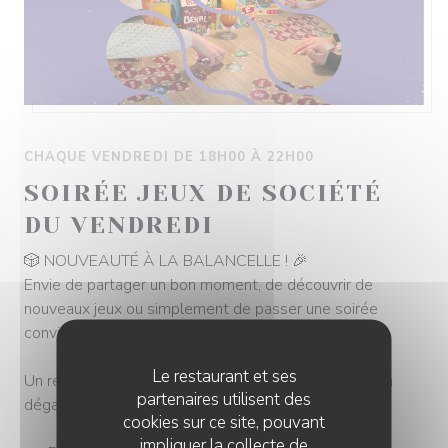
CHAQUE VENDREDI DE 18H00 À 22H00
SOIRÉE JEUX DE SOCIÉTÉ
DU VENDREDI
🎲 NOUVEAUTÉ À LA BALANCELLE ! 🎉
Envie de partager un bon moment, de découvrir de
nouveaux jeux ou simplement de passer une soirée
conviviale ?
Le restaurant et ses
Un rendez‑vous hebdomadaire jeux de société où l’on
partenaires utilisent des
dégaine les cartes, les dés… et les fous rires.
cookies sur ce site, pouvant
impliquer la collecte de