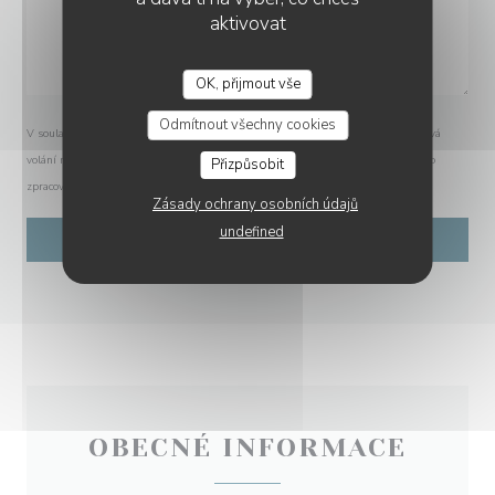
aktivovat
OK, přijmout vše
Odmítnout všechny cookies
V souladu se zákonem o ochraně spotřebitele máte právo odmítnout marketingová
volání registrací v Robinsonově seznamu:
robinsonseznam.cz
. Pro více informací o
Přizpůsobit
zpracování vašich údajů si přečtěte naše
zásady ochrany osobních údajů
.
Zásady ochrany osobních údajů
undefined
OBECNÉ INFORMACE