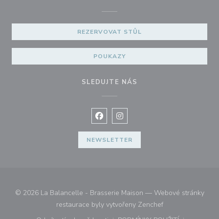
REZERVOVAT STŮL
POUKAZY
SLEDUJTE NÁS
Facebook ((otevře se v novém okně
Instagram ((otevře se v nové
NEWSLETTER
© 2026 La Balancelle - Brasserie Maison — Webové stránky
((otevře se v nové
restaurace byly vytvořeny
Zenchef