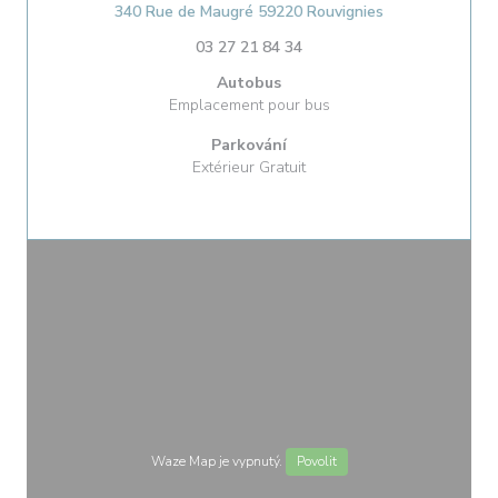
((otevře se v n
340 Rue de Maugré 59220 Rouvignies
03 27 21 84 34
Autobus
Emplacement pour bus
Parkování
Extérieur Gratuit
Waze Map je vypnutý.
Povolit