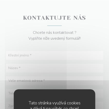
KONTAKTUJTE NÁS
Chcete nás kontaktovat ?
Vyplňte níže uvedený formulář!
Tato stránka využívá cookies
a dává ti na výběr, co chceš