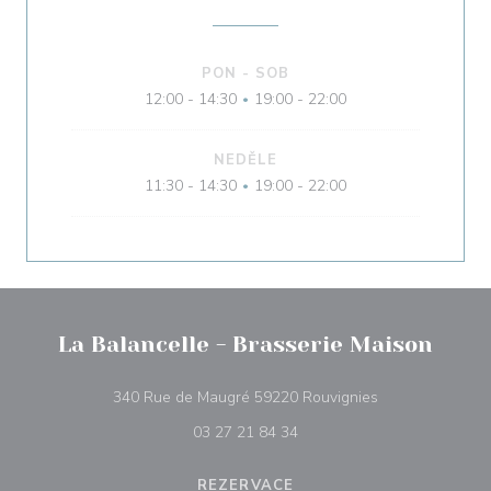
PON
-
SOB
12:00 - 14:30
19:00 - 22:00
•
NEDĚLE
11:30 - 14:30
19:00 - 22:00
•
La Balancelle - Brasserie Maison
((otevře se v no
340 Rue de Maugré 59220 Rouvignies
03 27 21 84 34
REZERVACE