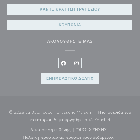
ΚΆΝΤΕ ΚΡΆΤΗΣΗ ΤΡΑΠΕΖΙΟΎ
ΚΟΥΠΌΝΙΑ
ΑΚΟΛΟΥΘΉΣΤΕ ΜΑΣ
Facebook ((ανοίγει σε νέο παράθυρ
Instagram ((ανοίγει σε νέο π
ΕΝΗΜΕΡΩΤΙΚΌ ΔΕΛΤΊΟ
© 2026 La Balancelle - Brasserie Maison — Η ιστοσελίδα του
((ανοίγει σε νέ
εστιατορίου δημιουργήθηκε από
Zenchef
Αποποίηση ευθύνης
ΌΡΟΙ ΧΡΉΣΗΣ
((ανοίγει σε νέο παράθυρο))
((ανοίγει σε νέο παράθ
Πολιτική προστασίας προσωπικών δεδομένων