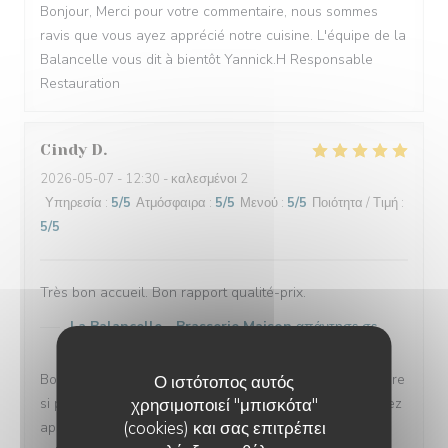
Bonjour, Merci pour votre commentaire, nous sommes
ravis que vous ayez apprécié notre cuisine. L'équipe de la
Balancelle vous dit à bientôt Yannick.H Responsable
Restauration
Cindy
D
2026-05-07
- 12:30 - καλεσμένοι 2
Υπηρεσία
:
5
/5
Ατμόσφαιρα
:
5
/5
Μενού
:
5
/5
Ποιότητα / Τιμή
:
5
/5
Très bon accueil. Bon rapport qualité-prix.
La Balancelle - Brasserie Maison
απάντησε σε
αυτή την αξιολόγηση
Bonjour Madame, Un grand merci pour votre commentaire
Ο ιστότοπος αυτός
si positif ! Nous sommes ravis d'apprendre que vous avez
χρησιμοποιεί "μπισκότα"
(cookies) και σας επιτρέπει
apprécié votre passage dans notre restaurant. Votre