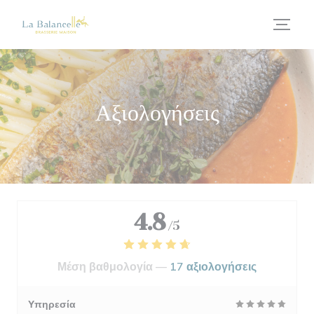
Πίνακας διαχείρισης "Μπισκότων" (Cookies)
Αξιολογήσεις
4.8
/5
Μέση βαθμολογία —
17 αξιολογήσεις
Υπηρεσία