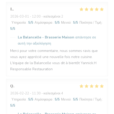
L
2026-03-01
- 12:00 - καλεσμένοι 2
Υπηρεσία
:
5
/5
Ατμόσφαιρα
:
5
/5
Μενού
:
5
/5
Ποιότητα / Τιμή
:
5
/5
La Balancelle - Brasserie Maison
απάντησε σε
αυτή την αξιολόγηση
Merci pour votre commentaire, nous sommes ravis que
vous ayez apprécié une nouvelle fois notre cuisine.
L'équipe de la Balancelle vous dit à bientôt Yannick.H
Responsable Restauration
Q
2026-02-22
- 11:30 - καλεσμένοι 4
Υπηρεσία
:
5
/5
Ατμόσφαιρα
:
5
/5
Μενού
:
5
/5
Ποιότητα / Τιμή
:
5
/5