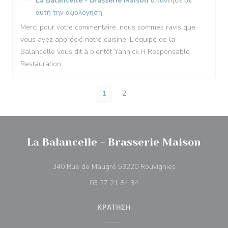
La Balancelle - Brasserie Maison
απάντησε σε
αυτή την αξιολόγηση
Merci pour votre commentaire, nous sommes ravis que
vous ayez apprécié notre cuisine. L'équipe de la
Balancelle vous dit à bientôt Yannick.H Responsable
Restauration
1
2
La Balancelle - Brasserie Maison
((ανοίγει σε νέο
340 Rue de Maugré 59220 Rouvignies
03 27 21 84 34
ΚΡΆΤΗΣΗ