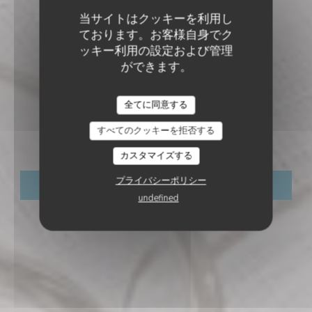
当サイトはクッキーを利用し
ております。お客様自身でク
ッキー利用の設定および管理
ができます。
レストラン - バー - ラウンジ
•
ROUVIGNIES
La Balancelle -
全てに同意する
すべてのクッキーを拒否する
Brasserie Maison
カスタマイズする
プライバシーポリシー
予約
undefined