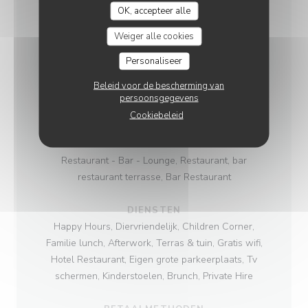
OK, accepteer alle
ALGEMENE
Weiger alle cookies
INFORMATIE
Personaliseer
Beleid voor de bescherming van
KEUKEN
persoonsgegevens
Traditioneel Frans, Eigengemaakt
Cookiebeleid
SOORT BEDRIJF
Restaurant - Bar - Lounge, Restaurant, bar
restaurant terrasse, Bar Restaurant
DIENSTEN
Happy Hours, Diervriendelijk, Children Corner,
Familie lunch, Afterwork, Terras & tuin, Gratis wifi,
Hotel Restaurant, Eigen grote parkeerplaats, Tv
schermen, Kinderstoelen, Brunch, Private Hire