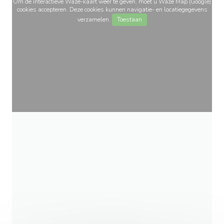
Om de interactieve Waze-kaart weer te geven, moet u Waze Map (Google)
cookies accepteren. Deze cookies kunnen navigatie- en locatiegegevens
verzamelen.
Toestaan