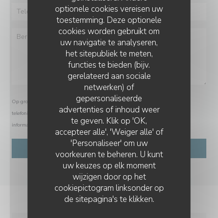
optionele cookies vereisen uw
toestemming. Deze optionele
cookies worden gebruikt om
uw navigatie te analyseren,
het sitepubliek te meten,
functies te bieden (bijv.
gerelateerd aan sociale
netwerken) of
gepersonaliseerde
Op grond van de privacywetgeving heeft u het recht om u af te melden voor
advertenties of inhoud weer
telefonische marketing via het Bel-me-niet Register:
bel-me-niet.nl
. Voor meer
te geven. Klik op 'OK,
informatie over hoe wij uw gegevens verwerken, zie ons
privacybeleid
.
accepteer alle', 'Weiger alle' of
'Personaliseer' om uw
voorkeuren te beheren. U kunt
uw keuzes op elk moment
wijzigen door op het
cookiepictogram linksonder op
de sitepagina's te klikken.