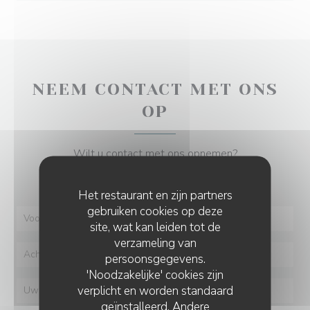
NEEM CONTACT MET ONS
OP
Wilt u contact met ons opnemen?
Vul het onderstaande formulier in!
Het restaurant en zijn partners
gebruiken cookies op deze
site, wat kan leiden tot de
verzameling van
persoonsgegevens.
'Noodzakelijke' cookies zijn
verplicht en worden standaard
geïnstalleerd. Andere