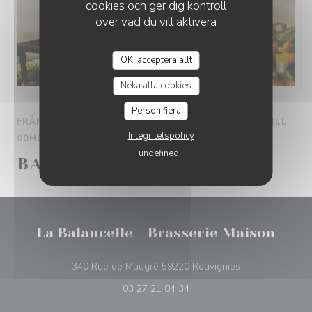
cookies och ger dig kontroll
över vad du vill aktivera
OK, acceptera allt
Neka alla cookies
Personifiera
FRÅN 13/05/2026 TILL 30/09/2026 FRÅN 00H00 TILL
Integritetspolicy
00H00
undefined
BARBECUE DES COPAINS
La Balancelle - Brasserie Maison
((öppnas i ett nyt
340 Rue de Maugré 59220 Rouvignies
03 27 21 84 34