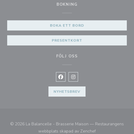
BOKNING
BOKA ETT BORD
PRESENTKORT
FÖLJ OSS
Facebook ((öppnas i ett nytt fönste
Instagram ((öppnas i ett nytt 
NYHETSBREV
© 2026 La Balancelle - Brasserie Maison — Restaurangens
((öppnas i ett nytt fö
webbplats skapad av
Zenchef