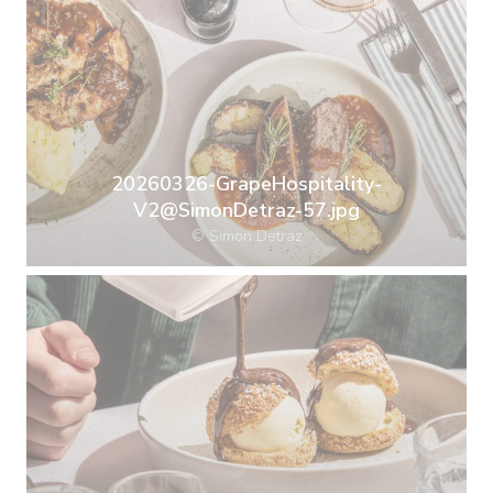
20260326-GrapeHospitality-
V2@SimonDetraz-57.jpg
© Simon Detraz