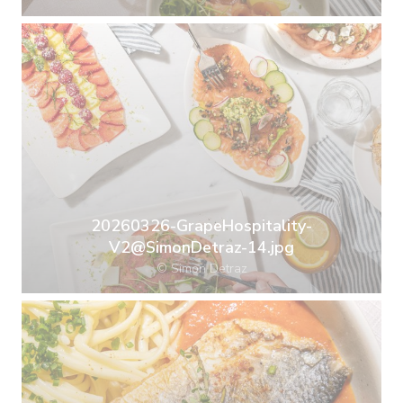
20260326-GrapeHospitality-
V2@SimonDetraz-14.jpg
© Simon Detraz