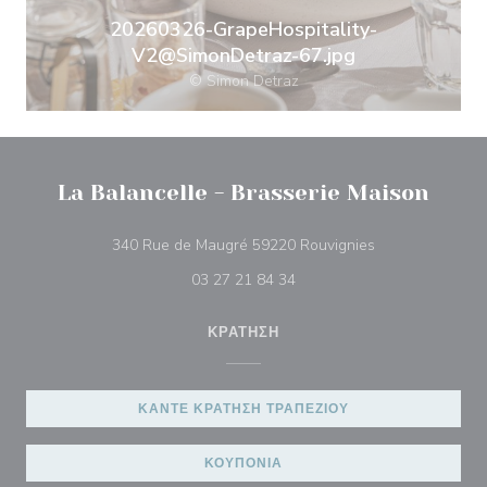
20260326-GrapeHospitality-
V2@SimonDetraz-67.jpg
© Simon Detraz
La Balancelle - Brasserie Maison
((ανοίγει σε νέο
340 Rue de Maugré 59220 Rouvignies
03 27 21 84 34
ΚΡΆΤΗΣΗ
ΚΆΝΤΕ ΚΡΆΤΗΣΗ ΤΡΑΠΕΖΙΟΎ
ΚΟΥΠΌΝΙΑ