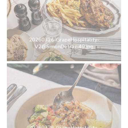
20260326-GrapeHospitality-
V2@SimonDetraz-49.jpg
© Simon Detraz
20260326-GrapeHospitality-