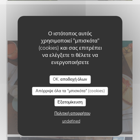
BRUNCH DU DIMANCHE
Ο ιστότοπος αυτός
χρησιμοποιεί "μπισκότα"
(cookies) και σας επιτρέπει
να ελέγξετε τι θέλετε να
ενεργοποιήσετε
OK, αποδοχή όλων
Απόρριψε όλα τα "μπισκότα" (cookies)
Εξατομίκευση
Πολιτική απορρήτου
undefined