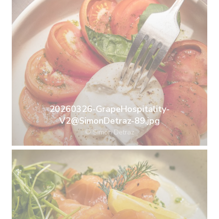
20260326-GrapeHospitality-
V2@SimonDetraz-89.jpg
© Simon Detraz