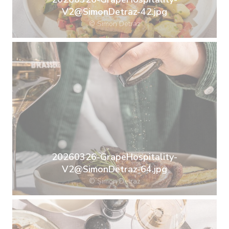
V2@SimonDetraz-42.jpg
© Simon Detraz
20260326-GrapeHospitality-
V2@SimonDetraz-64.jpg
© Simon Detraz