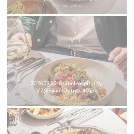
© Simon Detraz
20260326-GrapeHospitality-
V2@SimonDetraz-40.jpg
© Simon Detraz