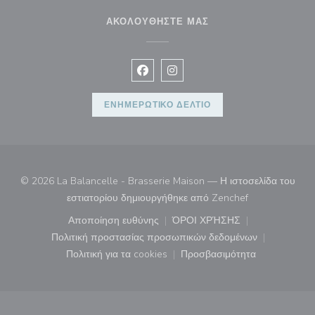
ΑΚΟΛΟΥΘΉΣΤΕ ΜΑΣ
Facebook ((ανοίγει σε νέο παράθυρ
Instagram ((ανοίγει σε νέο π
ΕΝΗΜΕΡΩΤΙΚΌ ΔΕΛΤΊΟ
© 2026 La Balancelle - Brasserie Maison — Η ιστοσελίδα του
((ανοίγει σε νέ
εστιατορίου δημιουργήθηκε από
Zenchef
Αποποίηση ευθύνης
ΌΡΟΙ ΧΡΉΣΗΣ
((ανοίγει σε νέο παράθυρο))
((ανοίγει σε νέο παράθ
Πολιτική προστασίας προσωπικών δεδομένων
((ανοίγει σε νέο παράθυρο))
Πολιτική για τα cookies
Προσβασιμότητα
((ανοίγει σε νέο παράθυρο))
((ανοίγει σε νέο παρά