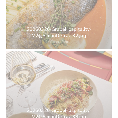
20260326-GrapeHospitality-
V2@SimonDetraz-32.jpg
© Simon Detraz
20260326-GrapeHospitality-
V2@SimonDetraz-38.jpg