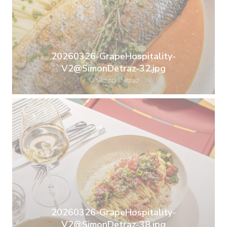
20260326-GrapeHospitality-
V2@SimonDetraz-32.jpg
© Simon Detraz
20260326-GrapeHospitality-
V2@SimonDetraz-38.jpg