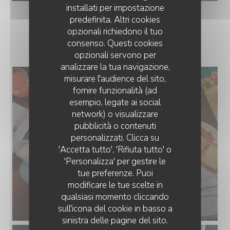
installati per impostazione
predefinita. Altri cookies
opzionali richiedono il tuo
BRUNCH DU DIMANCHE
consenso. Questi cookies
opzionali servono per
analizzare la tua navigazione,
misurare l'audience del sito,
fornire funzionalità (ad
esempio, legate ai social
network) o visualizzare
pubblicità o contenuti
personalizzati. Clicca su
'Accetta tutto', 'Rifiuta tutto' o
'Personalizza' per gestire le
tue preferenze. Puoi
modificare le tue scelte in
qualsiasi momento cliccando
sull'icona del cookie in basso a
sinistra delle pagine del sito.