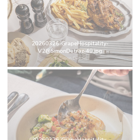
20260326-GrapeHospitality-
V2@SimonDetraz-49.jpg
© Simon Detraz
20260326-GrapeHospitality-