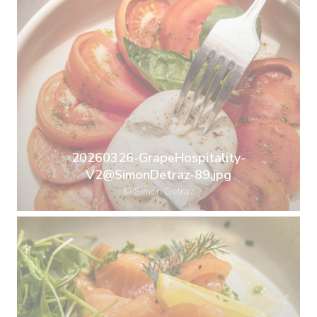
20260326-GrapeHospitality-
V2@SimonDetraz-89.jpg
© Simon Detraz