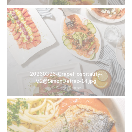
20260326-GrapeHospitality-
V2@SimonDetraz-14.jpg
© Simon Detraz