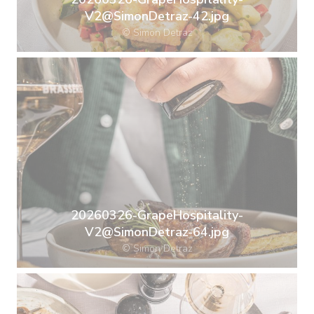
V2@SimonDetraz-42.jpg
© Simon Detraz
20260326-GrapeHospitality-
V2@SimonDetraz-64.jpg
© Simon Detraz