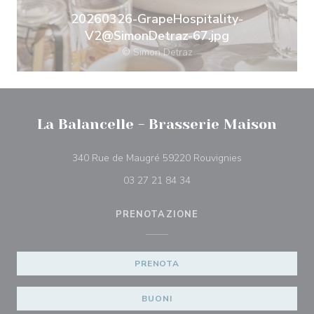
20260326-GrapeHospitality-
V2@SimonDetraz-67.jpg
© Simon Detraz
La Balancelle - Brasserie Maison
((apre una nuova
340 Rue de Maugré 59220 Rouvignies
03 27 21 84 34
PRENOTAZIONE
PRENOTA
BUONI