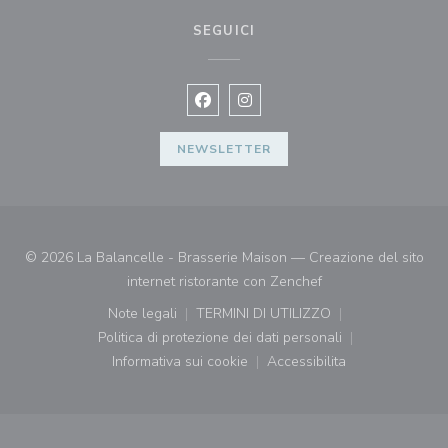
SEGUICI
Facebook ((apre una nuova finestra)
Instagram ((apre una nuova fi
NEWSLETTER
© 2026 La Balancelle - Brasserie Maison — Creazione del sito
((apre una nuova fin
internet ristorante con
Zenchef
Note legali
TERMINI DI UTILIZZO
((apre una nuova finestra))
((apre una nuova finestra))
Politica di protezione dei dati personali
((apre una nuova finestra))
Informativa sui cookie
Accessibilita
((apre una nuova finestra))
((apre una nuova finest