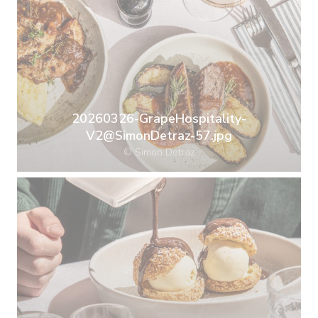
20260326-GrapeHospitality-
V2@SimonDetraz-57.jpg
© Simon Detraz