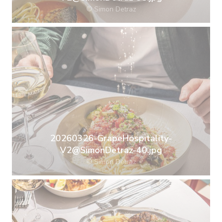
© Simon Detraz
20260326-GrapeHospitality-
V2@SimonDetraz-40.jpg
© Simon Detraz