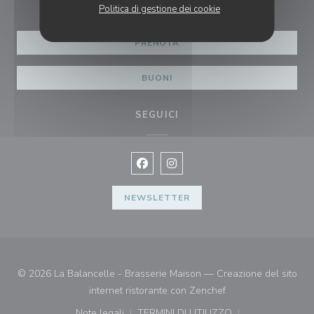
Politica di gestione dei cookie
PRENOTA
BUONI
SEGUICI
Facebook ((apre una nuova finestra)
Instagram ((apre una nuova fi
NEWSLETTER
© 2026 La Balancelle - Brasserie Maison — Creazione del sito
((apre una nuova fin
internet ristorante con
Zenchef
Note legali
TERMINI DI UTILIZZO