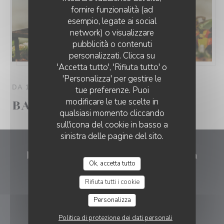
fornire funzionalità (ad
esempio, legate ai social
network) o visualizzare
pubblicità o contenuti
personalizzati. Clicca su
'Accetta tutto', 'Rifiuta tutto' o
'Personalizza' per gestire le
DA 13/05/2026 A 30/09/2026 DA 00H00 A 00H00
tue preferenze. Puoi
modificare le tue scelte in
BARBECUE DES COPAINS
qualsiasi momento cliccando
sull'icona del cookie in basso a
sinistra delle pagine del sito.
La Balancelle - Brasserie Maison
Ok, accetta tutto
((apre una nuova
340 Rue de Maugré 59220 Rouvignies
Rifiuta tutti i cookie
03 27 21 84 34
Personalizza
Politica di protezione dei dati personali
PRENOTAZIONE